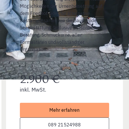
Möglichkeiten der Urnenbeisetzung auf
dem Friedhof, oder für alternative
Bestattungsarten wie die Baum- oder
Seebestattung. Inklusive persönlicher
Beratung, Schmuckurne, aller
Formalitäten und vollständiger
Organisation.
2.900 €
inkl. MwSt.
Mehr erfahren
089 21524988