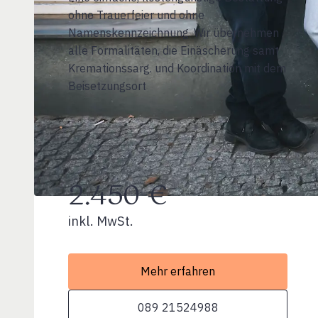
ohne Trauerfeier und ohne
Namenskennzeichnung. Wir übernehmen
alle Formalitäten, die Einäscherung samt
Kremationssarg. und Koordination mit dem
Beisetzungsort
2.450 €
inkl. MwSt.
Mehr erfahren
089 21524988