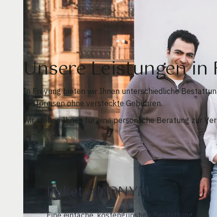
Unsere Leistungen i
In Freyung bieten wir Ihnen unterschiedliche Bestattu
Festpreisen ohne versteckte Gebühren.
Wir stehen Ihnen für eine persönliche Beratung zur V
Paket ANONYM
Eine einfache, kostengünstige Bestattung