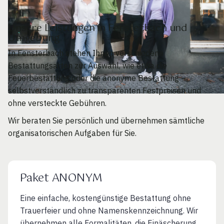
Unsere Leistungen in Fensterbach und
Umgebung
In Fensterbach stehen Ihnen verschiedene
Bestattungsarten zur Auswahl, wie etwa die
Feuerbestattung oder die anonyme Bestattung –
selbstverständlich zu transparenten Festpreisen und
ohne versteckte Gebühren.
Wir beraten Sie persönlich und übernehmen sämtliche
organisatorischen Aufgaben für Sie.
Paket ANONYM
Eine einfache, kostengünstige Bestattung ohne
Trauerfeier und ohne Namenskennzeichnung. Wir
übernehmen alle Formalitäten, die Einäscherung