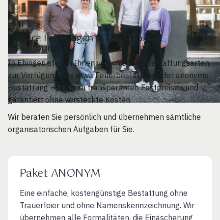
Unsere Leistungen in Ehingen und
Umgebung
In Ehingen stehen Ihnen verschiedene Bestattungsarten
zur Verfügung, wie etwa Feuerbestattung oder anonyme
Bestattung – stets zu transparenten Festpreisen und
garantiert ohne versteckte Kosten.
Wir beraten Sie persönlich und übernehmen sämtliche
organisatorischen Aufgaben für Sie.
Paket ANONYM
Eine einfache, kostengünstige Bestattung ohne
Trauerfeier und ohne Namenskennzeichnung. Wir
übernehmen alle Formalitäten, die Einäscherung