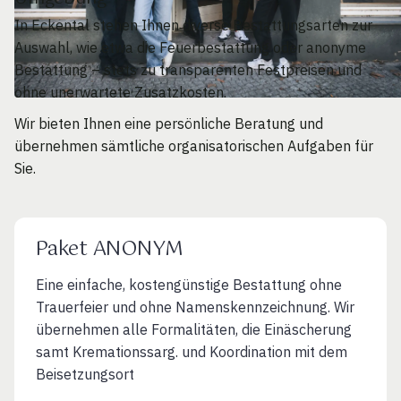
In Eckental stehen Ihnen diverse Bestattungsarten zur
Auswahl, wie etwa die Feuerbestattung oder anonyme
Bestattung – stets zu transparenten Festpreisen und
ohne unerwartete Zusatzkosten.
Wir bieten Ihnen eine persönliche Beratung und
übernehmen sämtliche organisatorischen Aufgaben für
Sie.
Paket ANONYM
Eine einfache, kostengünstige Bestattung ohne
Trauerfeier und ohne Namenskennzeichnung. Wir
übernehmen alle Formalitäten, die Einäscherung
samt Kremationssarg. und Koordination mit dem
Beisetzungsort