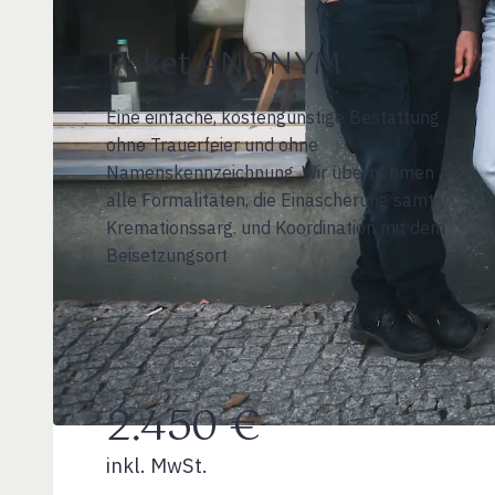
Paket ANONYM
Eine einfache, kostengünstige Bestattung
ohne Trauerfeier und ohne
Namenskennzeichnung. Wir übernehmen
alle Formalitäten, die Einäscherung samt
Kremationssarg. und Koordination mit dem
Beisetzungsort
2.450 €
inkl. MwSt.