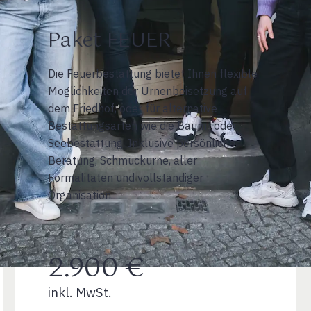
Paket FEUER
Die Feuerbestattung bietet Ihnen flexible
Möglichkeiten der Urnenbeisetzung auf
dem Friedhof, oder für alternative
Bestattungsarten wie die Baum- oder
Seebestattung. Inklusive persönlicher
Beratung, Schmuckurne, aller
Formalitäten und vollständiger
Organisation.
2.900 €
inkl. MwSt.