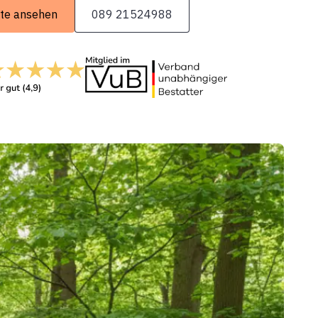
te ansehen
089 21524988