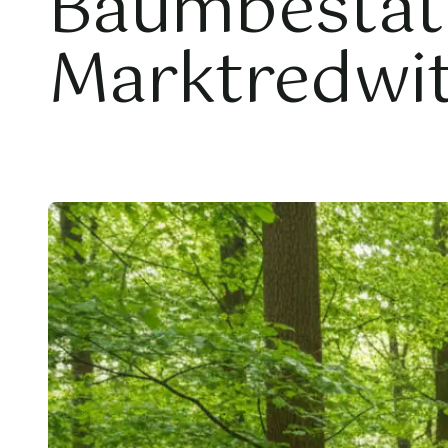
Baumbestat
Marktredwi