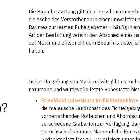
Die Baumbestattung gilt als eine sehr naturverbu
die Asche des Verstorbenen in einer umweltfreu
Baumes zur letzten Ruhe gebettet – häufig in ei
Art der Bestattung vereint den Abschied eines 
der Natur und entspricht dem Bedürfnis vieler, ei
haben.
In der Umgebung von Marktredwitz gibt es mehre
naturnahe und würdevolle letzte Ruhestätte biet
FriedWald Luisenburg im Fichtelgebirge
h?
die malerische Landschaft des Fichtelgebir
vorherrschenden Rotbuchen und Ahornbäume
verschiedene Grabarten zur Verfügung, dar
Gemeinschaftsbäume. Namentliche Kennzeic
Andachtsplatz lädt zu Trauerfeiern unter f