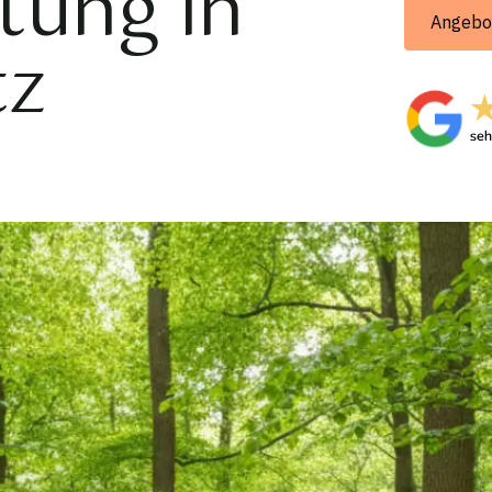
tung in
Angebo
tz