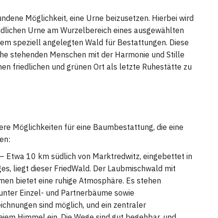
ndene Möglichkeit, eine Urne beizusetzen. Hierbei wird
ndlichen Urne am Wurzelbereich eines ausgewählten
nem speziell angelegten Wald für Bestattungen. Diese
nahe stehenden Menschen mit der Harmonie und Stille
nen friedlichen und grünen Ort als letzte Ruhestätte zu
re Möglichkeiten für eine Baumbestattung, die eine
en:
– Etwa 10 km südlich von Marktredwitz, eingebettet in
ges, liegt dieser FriedWald. Der Laubmischwald mit
n bietet eine ruhige Atmosphäre. Es stehen
unter Einzel- und Partnerbäume sowie
hnungen sind möglich, und ein zentraler
reiem Himmel ein. Die Wege sind gut begehbar, und