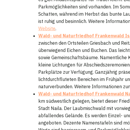
Parkmöglichkeiten sind vorhanden. Im So
Schatten, während im Herbst das bunte La
ist ruhig und besinnlich. Weitere Informat
Website
.
Wald- und Naturfriedhof Frankenwald Is
zwischen den Ortsteilen Griesbach und Reitz
überwiegend Eichen und Buchen. Das leicht
sowie Gemeinschaftsbäume. Namentliche Ke
kleine Lichtungen für Abschiedszeremonien
Parkplätze zur Verfügung. Ganzjährig präsen
lichtdurchfluteten Bereichen im Frühjahr u
naturverbunden. Weitere Informationen zum
Wald- und Naturfriedhof Frankenwald Na
km südwestlich gelegen, bietet dieser Fried
Stadt Naila. Der Laubmischwald mit vorwieg
abfallendes Gelände. Es werden Einzel- 
angeboten. Dezente Namenstafeln sind mögli
Wege sind barrierearm, und Parkmöglichke