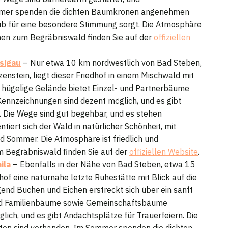
mmer spenden die dichten Baumkronen angenehmen
ub für eine besondere Stimmung sorgt. Die Atmosphäre
ionen zum Begräbniswald finden Sie auf der
offiziellen
sigau
– Nur etwa 10 km nordwestlich von Bad Steben,
enstein, liegt dieser Friedhof in einem Mischwald mit
 hügelige Gelände bietet Einzel- und Partnerbäume
nnzeichnungen sind dezent möglich, und es gibt
. Die Wege sind gut begehbar, und es stehen
tiert sich der Wald in natürlicher Schönheit, mit
nd Sommer. Die Atmosphäre ist friedlich und
 Begräbniswald finden Sie auf der
offiziellen Website
.
ila
– Ebenfalls in der Nähe von Bad Steben, etwa 15
hof eine naturnahe letzte Ruhestätte mit Blick auf die
end Buchen und Eichen erstreckt sich über ein sanft
und Familienbäume sowie Gemeinschaftsbäume
ch, und es gibt Andachtsplätze für Trauerfeiern. Die
iten sind vorhanden. Im Sommer spenden die dichten