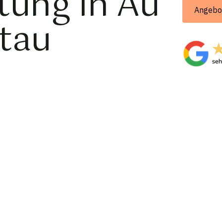
tung in Au
Angebo
rtau