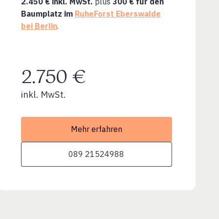
2.450 € inkl. MwSt.
plus
300 € für den
Baumplatz im
RuheForst Eberswalde
bei Berlin
.
2.750 €
inkl. MwSt.
Mehr erfahren
089 21524988