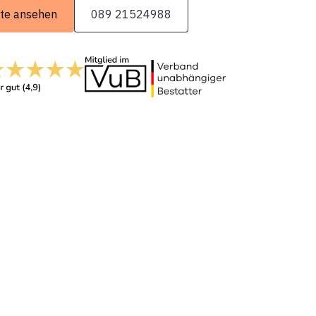
te ansehen
089 21524988